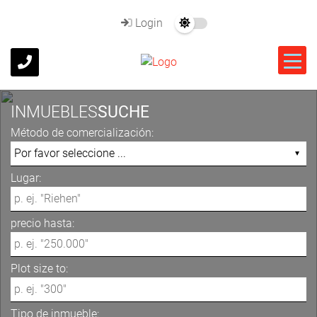
Login
INMUEBLES
SUCHE
Método de comercialización:
Lugar:
precio hasta:
Plot size to:
Tipo de inmueble: